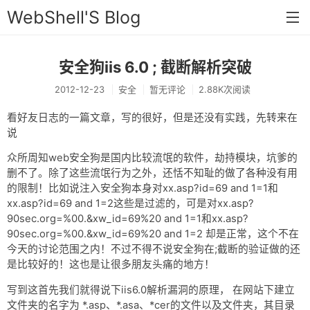
WebShell'S Blog
安全狗iis 6.0 ; 截断解析突破
首页
2012-12-23
安全
暂无评论
2.88K次阅读
分类
看好友日志的一篇文章，写的很好，但是还没有实践，先转来在
安全
说
新闻
众所周知web安全狗是国内比较流氓的软件，劫持模块，坑爹的
删不了。除了这些流氓行为之外，还恬不知耻的做了各种没有用
技术
的限制！比如说注入安全狗本身对xx.asp?id=69 and 1=1和
xx.asp?id=69 and 1=2这些是过滤的，可是对xx.asp?
工具
90sec.org=%00.&xw_id=69%20 and 1=1和xx.asp?
存档
90sec.org=%00.&xw_id=69%20 and 1=2 却是正常，这个不在
今天的讨论范围之内！不过不得不说安全狗在;截断的验证做的还
链接
是比较好的！这也是让很多朋友头痛的地方！
留言
写到这首先我们就得说下iis6.0解析漏洞的原理， 在网站下建立
文件夹的名字为 *.asp、*.asa、*cer的文件以及文件夹，其目录