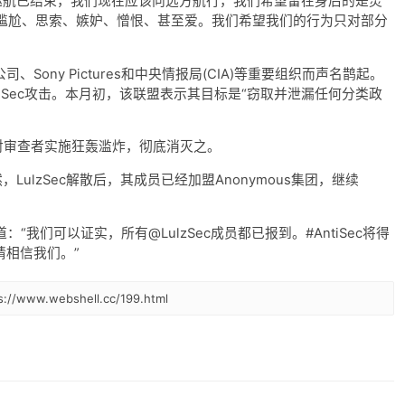
的巡航已结束，我们现在应该向远方航行，我们希望留在身后的是灵
尴尬、思索、嫉妒、憎恨、甚至爱。我们希望我们的行为只对部分
Sony Pictures和中央情报局(CIA)等重要组织而声名鹊起。
ntiSec攻击。本月初，该联盟表示其目标是“窃取并泄漏任何分类政
对审查者实施狂轰滥炸，彻底消灭之。
LulzSec解散后，其成员已经加盟Anonymous集团，继续
道：“我们可以证实，所有@LulzSec成员都已报到。#AntiSec将得
，请相信我们。”
www.webshell.cc/199.html