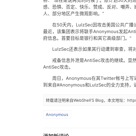
称：“现在是说再见的时候了。原计划50天
感、恐惧、否定、快乐、赞成、反对、嘲弄、
人、部分地区产生微观影响。”
在50天内，LulzSec因攻击美国公共广播公司、
最近，该集团表示将联手Anonymous发起A
府信息。首要目标是银行和其它高级部门。”
LulzSec还表示如果其行动遭到审查，将
戒备信息外泄是AntiSec攻击的继续。显然，
AntiSec攻击。
周日，Anonymous在其Twitter帐号上写
到来自#Anonymous和LulzSec的全力支持
转载请注明来自WebShell'S Blog，本文地址：https://
Anonymous