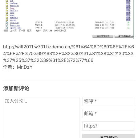
http://will2011.w701.hzdemo.cn/%61%64%6D%69%6E%2F%6
4%6F%2F%70%69%63%2F%32%30%31%31%38%31%30%33
%37%35%37%32%39%31%2E%73%77%66
作者：Mr.DzY
添加新评论