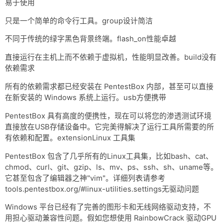
易于使用
网盘
只是一个简单的命令行工具。group设计简洁
Rss
不同于传统的绿字黑色背景终端。flash_on性能卓越
直接运行在主机上而不依赖于虚拟机，性能明显改善。build没有
依赖需求
所有的依赖需求都已经安装在 PentestBox 内部，甚至可以直接
在新安装的 Windows 系统上运行。usb方便携带
PentestBox 具有高度的便携性，现在可以将您的渗透测试环境
直接放在USB存储设备中。它完美得解决了运行工具所需要的所
有依赖和配置。extensionLinux 工具集
PentestBox 包含了几乎所有的Linux工具集，比如bash、cat、
chmod、curl、git、gzip、ls、mv、ps、ssh、sh、uname等。
它甚至包含了编辑器之神"vim"。详细列表请参考
tools.pentestbox.org/#linux-utilities.settings无驱动问题
Windows 平台已经有了完善的图形卡和无线网络驱动支持，不
用担心驱动兼容性问题。假如您想使用 RainbowCrack 驱动GPU