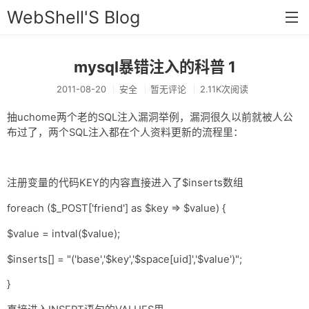
WebShell'S Blog
mysql暴错注入的科普 1
首页
2011-08-20
安全
暂无评论
2.11K次阅读
分类
抽uchome两个老的SQL注入漏洞举例，漏洞很久以前就被人公
安全
布过了，两个SQL注入都在个人资料更新的流程里：
新闻
技术
注册变量的代码KEY的内容直接进入了$inserts数组
工具
foreach ($_POST['friend'] as $key => $value) {
存档
$value = intval($value);
链接
$inserts[] = "('base','$key','$space[uid]','$value')";
}
留言