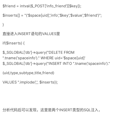
$friend = intval($_POST['info_friend'][$key]);
$inserts[] = "('$space[uid]','info','$key','$value','$friend')";
}
直接进入INSERT语句的VALUES里
if($inserts) {
$_SGLOBAL['db']->query("DELETE FROM
".tname('spaceinfo')." WHERE uid='$space[uid]'
$_SGLOBAL['db']->query("INSERT INTO ".tname('spaceinfo')."
(uid,type,subtype,title,friend)
VALUES ".implode(',', $inserts));
分析代码后可以发现，这里是两个INSERT类型的SQL注入，