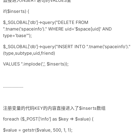
直接进入INSERT语句的VALUES里
网盘
if($inserts) {
Rss
$_SGLOBAL['db']->query("DELETE FROM
".tname('spaceinfo')." WHERE uid='$space[uid]' AND
type='base'");
$_SGLOBAL['db']->query("INSERT INTO ".tname('spaceinfo')."
(type,subtype,uid,friend)
VALUES ".implode(',', $inserts));
……………..
注册变量的代码KEY的内容直接进入了$inserts数组
foreach ($_POST['info'] as $key => $value) {
$value = getstr($value, 500, 1, 1);