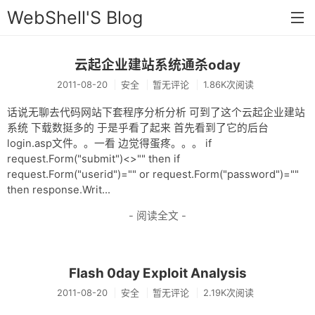
WebShell'S Blog
云起企业建站系统通杀oday
首页
2011-08-20
安全
暂无评论
1.86K次阅读
分类
话说无聊去代码网站下套程序分析分析 可到了这个云起企业建站
安全
系统 下载数挺多的 于是乎看了起来 首先看到了它的后台
login.asp文件。。一看 边觉得蛋疼。。。 if
新闻
request.Form("submit")<>"" then if
request.Form("userid")="" or request.Form("password")=""
技术
then response.Writ...
工具
- 阅读全文 -
存档
链接
Flash 0day Exploit Analysis
留言
2011-08-20
安全
暂无评论
2.19K次阅读