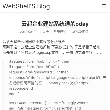
WebShell'S Blog
云起企业建站系统通杀oday
首页
2011-08-20
安全
暂无评论
1.87K次阅读
分类
话说无聊去代码网站下套程序分析分析
安全
可到了这个云起企业建站系统 下载数挺多的 于是乎看了起来
首先看到了它的后台login.asp文件。。一看 边觉得蛋疼。。。
新闻
if request.Form("submit")<>"" then
技术
if request.Form("userid")="" or
request.Form("password")="" then
工具
response.Write("<script language=javascript>alert('用户
存档
名或者密码不能为空！');history.back();</script>")
response.end
链接
end if
留言
set rs=conn.execute("select * from gly where
uid='"&trim(request.form("userid"))&"' and