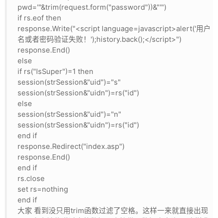
网盘
pwd='"&trim(request.form("password"))&"'")
if rs.eof then
Rss
response.Write("<script language=javascript>alert('用户
名或者密码验证失败！');history.back();</script>")
response.End()
else
if rs("IsSuper")=1 then
session(strSession&"uid")="s"
session(strSession&"uidn")=rs("id")
else
session(strSession&"uid")="n"
session(strSession&"uidn")=rs("id")
end if
response.Redirect("index.asp")
response.End()
end if
rs.close
set rs=nothing
end if
大家 看到没只用trim函数过滤了空格。这样一来就直接出现