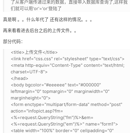
了从客户端传递过来的数据，直接带入数据库查询了,这样我
们就可以用'or'='or'登陆了
真是啊 。。什么年代了 还有这样的情况。。。
再来看看进去后台之后的上传文件。。
部分代码：
<title>上传文件</title>
<link href="css.css" rel="stylesheet" type="text/css">
<meta http-equiv="Content-Type" content="text/html;
charset=UTF-8">
</head>
<body bgcolor="#eeeeee" text="#000000"
leftmargin="0" topmargin="0" marginwidth="0"
marginheight="0">
<form enctype="multipart/form-data" method="post"
action="infopict.asp?fm=
<%=request.QueryString("fm")%>&em=
<%=request.QueryString("em")%>" name="form1">
<table width="100%" border="0" cellpadding="0"